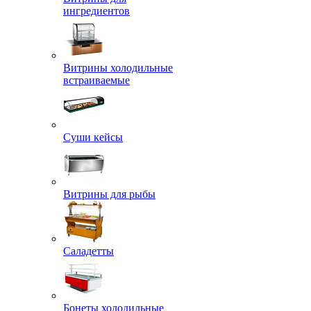
ингредиентов
Витрины холодильные
встраиваемые
Суши кейсы
Витрины для рыбы
Саладетты
Бонеты холодильные