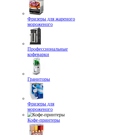
Фризеры для жареного
мороженого
Профессиональные
кофеварки
Граниторы
Фризеры для
мороженого
Кофе-принтеры