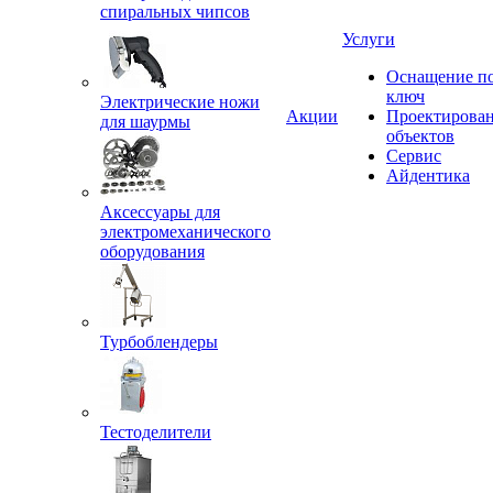
спиральных чипсов
Услуги
Оснащение п
ключ
Электрические ножи
Акции
Проектирова
для шаурмы
объектов
Сервис
Айдентика
Аксессуары для
электромеханического
оборудования
Турбоблендеры
Тестоделители