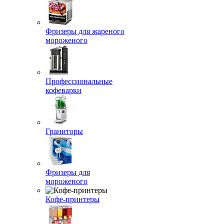
Фризеры для жареного
мороженого
Профессиональные
кофеварки
Граниторы
Фризеры для
мороженого
Кофе-принтеры