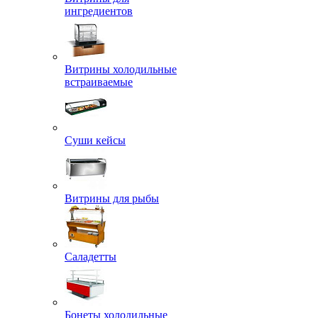
ингредиентов
Витрины холодильные
встраиваемые
Суши кейсы
Витрины для рыбы
Саладетты
Бонеты холодильные