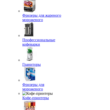
Фризеры для жареного
мороженого
Профессиональные
кофеварки
Граниторы
Фризеры для
мороженого
Кофе-принтеры