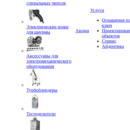
спиральных чипсов
Услуги
Оснащение п
ключ
Электрические ножи
Акции
Проектирова
для шаурмы
объектов
Сервис
Айдентика
Аксессуары для
электромеханического
оборудования
Турбоблендеры
Тестоделители