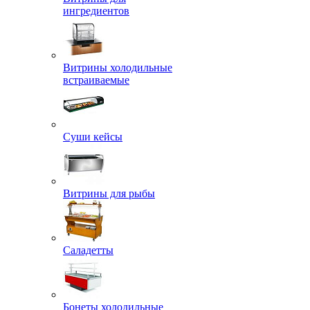
ингредиентов
Витрины холодильные
встраиваемые
Суши кейсы
Витрины для рыбы
Саладетты
Бонеты холодильные