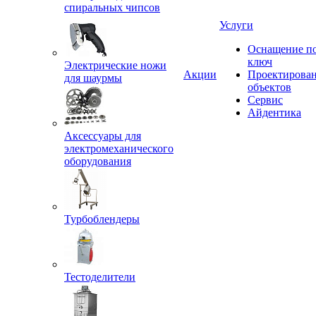
спиральных чипсов
Услуги
Оснащение п
ключ
Электрические ножи
Акции
Проектирова
для шаурмы
объектов
Сервис
Айдентика
Аксессуары для
электромеханического
оборудования
Турбоблендеры
Тестоделители