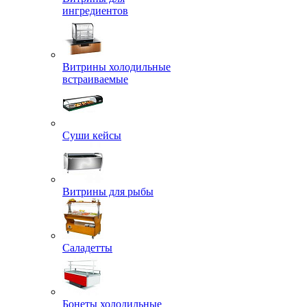
ингредиентов
Витрины холодильные
встраиваемые
Суши кейсы
Витрины для рыбы
Саладетты
Бонеты холодильные