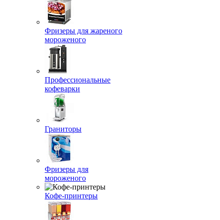
Фризеры для жареного
мороженого
Профессиональные
кофеварки
Граниторы
Фризеры для
мороженого
Кофе-принтеры