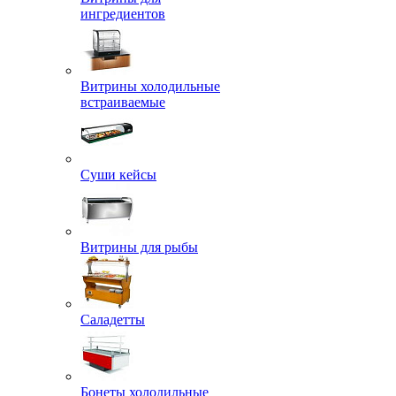
ингредиентов
Витрины холодильные
встраиваемые
Суши кейсы
Витрины для рыбы
Саладетты
Бонеты холодильные