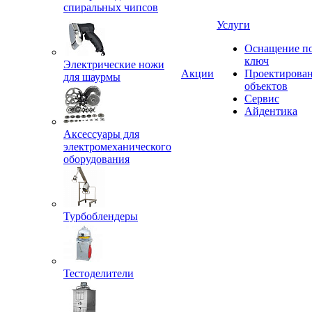
спиральных чипсов
Услуги
Оснащение п
ключ
Электрические ножи
Акции
Проектирова
для шаурмы
объектов
Сервис
Айдентика
Аксессуары для
электромеханического
оборудования
Турбоблендеры
Тестоделители