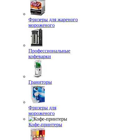
Фризеры для жареного
мороженого
Профессиональные
кофеварки
Граниторы
Фризеры для
мороженого
Кофе-принтеры