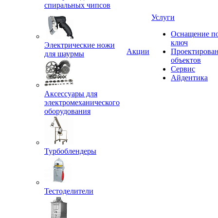
спиральных чипсов
Услуги
Оснащение п
ключ
Электрические ножи
Акции
Проектирова
для шаурмы
объектов
Сервис
Айдентика
Аксессуары для
электромеханического
оборудования
Турбоблендеры
Тестоделители