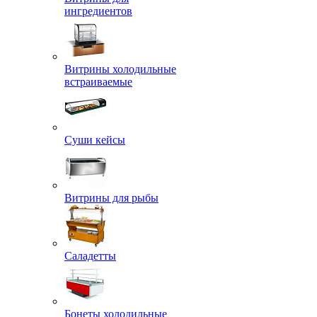
ингредиентов
Витрины холодильные
встраиваемые
Суши кейсы
Витрины для рыбы
Саладетты
Бонеты холодильные