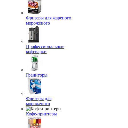
Фризеры для жареного
мороженого
Профессиональные
кофеварки
Граниторы
Фризеры для
мороженого
Кофе-принтеры