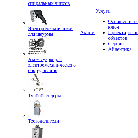
спиральных чипсов
Услуги
Оснащение п
ключ
Электрические ножи
Акции
Проектирова
для шаурмы
объектов
Сервис
Айдентика
Аксессуары для
электромеханического
оборудования
Турбоблендеры
Тестоделители