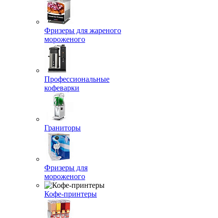
Фризеры для жареного
мороженого
Профессиональные
кофеварки
Граниторы
Фризеры для
мороженого
Кофе-принтеры