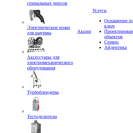
спиральных чипсов
Услуги
Оснащение п
ключ
Электрические ножи
Акции
Проектирова
для шаурмы
объектов
Сервис
Айдентика
Аксессуары для
электромеханического
оборудования
Турбоблендеры
Тестоделители