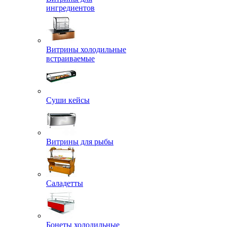
ингредиентов
Витрины холодильные
встраиваемые
Суши кейсы
Витрины для рыбы
Саладетты
Бонеты холодильные