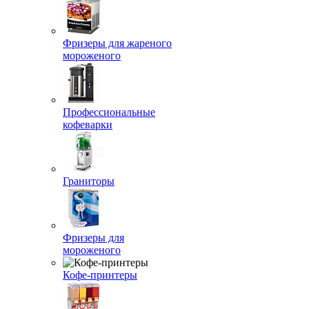
Фризеры для жареного
мороженого
Профессиональные
кофеварки
Граниторы
Фризеры для
мороженого
Кофе-принтеры