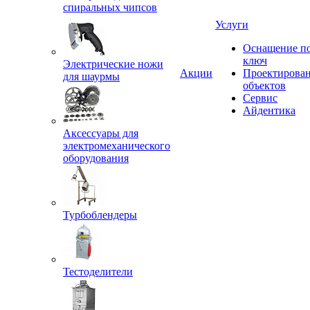
спиральных чипсов
Услуги
Оснащение п
ключ
Электрические ножи
Акции
Проектирова
для шаурмы
объектов
Сервис
Айдентика
Аксессуары для
электромеханического
оборудования
Турбоблендеры
Тестоделители