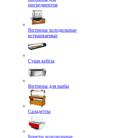
ингредиентов
Витрины холодильные
встраиваемые
Суши кейсы
Витрины для рыбы
Саладетты
Бонеты холодильные