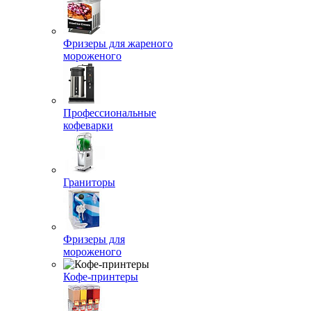
Фризеры для жареного
мороженого
Профессиональные
кофеварки
Граниторы
Фризеры для
мороженого
Кофе-принтеры