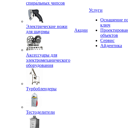
спиральных чипсов
Услуги
Оснащение п
ключ
Электрические ножи
Акции
Проектирова
для шаурмы
объектов
Сервис
Айдентика
Аксессуары для
электромеханического
оборудования
Турбоблендеры
Тестоделители