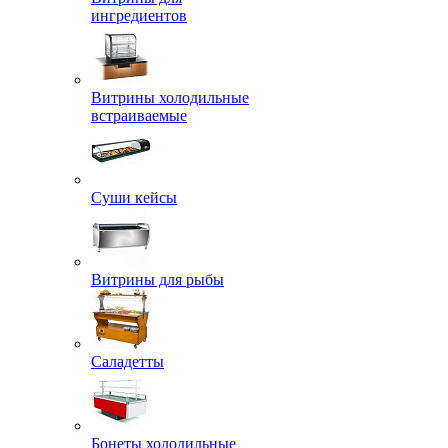
ингредиентов
Витрины холодильные
встраиваемые
Суши кейсы
Витрины для рыбы
Саладетты
Бонеты холодильные