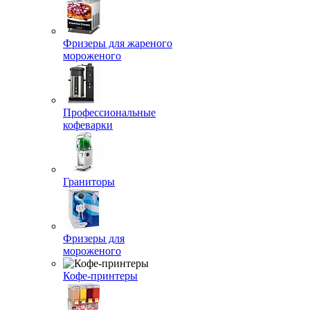
Фризеры для жареного
мороженого
Профессиональные
кофеварки
Граниторы
Фризеры для
мороженого
Кофе-принтеры