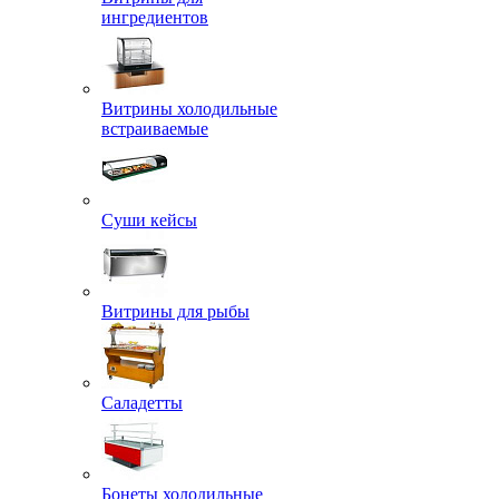
ингредиентов
Витрины холодильные
встраиваемые
Суши кейсы
Витрины для рыбы
Саладетты
Бонеты холодильные