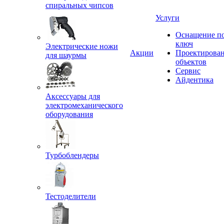
спиральных чипсов
Услуги
Оснащение п
ключ
Электрические ножи
Акции
Проектирова
для шаурмы
объектов
Сервис
Айдентика
Аксессуары для
электромеханического
оборудования
Турбоблендеры
Тестоделители