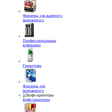
Фризеры для жареного
мороженого
Профессиональные
кофеварки
Граниторы
Фризеры для
мороженого
Кофе-принтеры