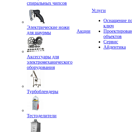
спиральных чипсов
Услуги
Оснащение п
ключ
Электрические ножи
Акции
Проектирова
для шаурмы
объектов
Сервис
Айдентика
Аксессуары для
электромеханического
оборудования
Турбоблендеры
Тестоделители