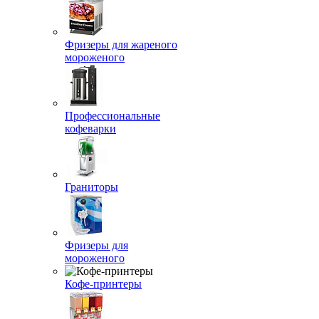
Фризеры для жареного
мороженого
Профессиональные
кофеварки
Граниторы
Фризеры для
мороженого
Кофе-принтеры