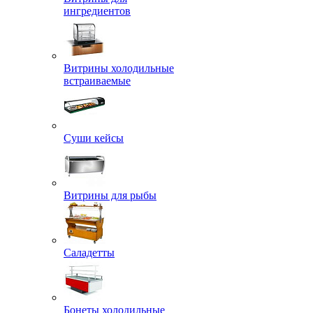
ингредиентов
Витрины холодильные
встраиваемые
Суши кейсы
Витрины для рыбы
Саладетты
Бонеты холодильные