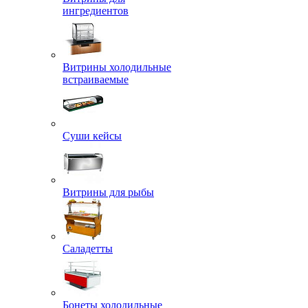
ингредиентов
Витрины холодильные
встраиваемые
Суши кейсы
Витрины для рыбы
Саладетты
Бонеты холодильные