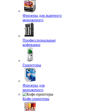
Фризеры для жареного
мороженого
Профессиональные
кофеварки
Граниторы
Фризеры для
мороженого
Кофе-принтеры