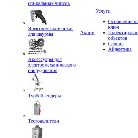
спиральных чипсов
Услуги
Оснащение п
ключ
Электрические ножи
Акции
Проектирова
для шаурмы
объектов
Сервис
Айдентика
Аксессуары для
электромеханического
оборудования
Турбоблендеры
Тестоделители