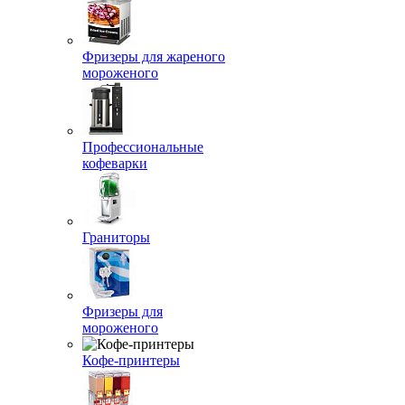
Фризеры для жареного
мороженого
Профессиональные
кофеварки
Граниторы
Фризеры для
мороженого
Кофе-принтеры