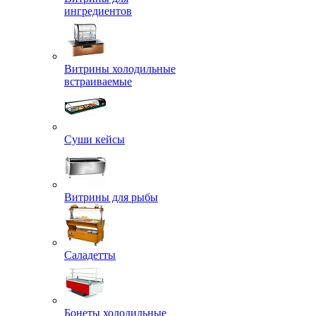
ингредиентов
Витрины холодильные
встраиваемые
Суши кейсы
Витрины для рыбы
Саладетты
Бонеты холодильные