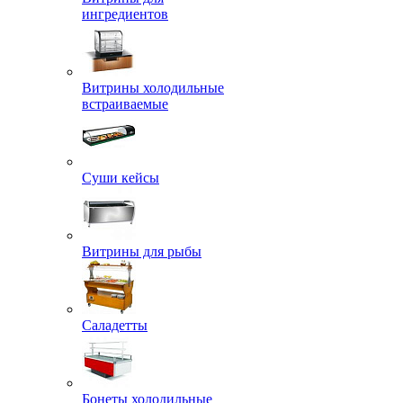
ингредиентов
Витрины холодильные
встраиваемые
Суши кейсы
Витрины для рыбы
Саладетты
Бонеты холодильные