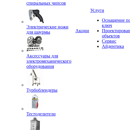
спиральных чипсов
Услуги
Оснащение п
ключ
Электрические ножи
Акции
Проектирова
для шаурмы
объектов
Сервис
Айдентика
Аксессуары для
электромеханического
оборудования
Турбоблендеры
Тестоделители