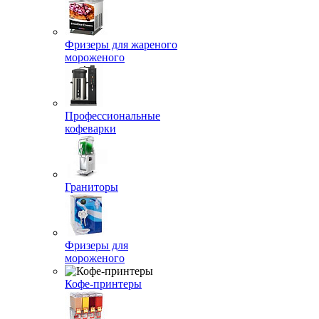
Фризеры для жареного
мороженого
Профессиональные
кофеварки
Граниторы
Фризеры для
мороженого
Кофе-принтеры