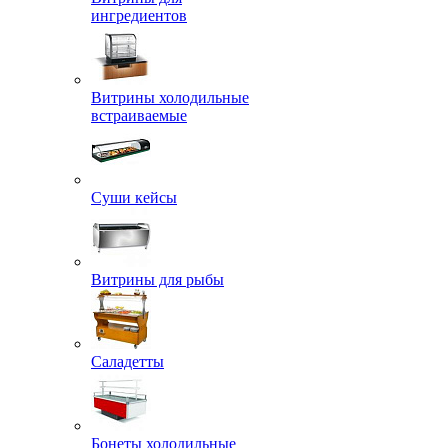
ингредиентов
Витрины холодильные
встраиваемые
Суши кейсы
Витрины для рыбы
Саладетты
Бонеты холодильные