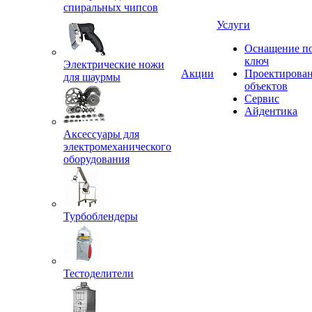
спиральных чипсов
Услуги
Оснащение п
ключ
Электрические ножи
Акции
Проектирова
для шаурмы
объектов
Сервис
Айдентика
Аксессуары для
электромеханического
оборудования
Турбоблендеры
Тестоделители