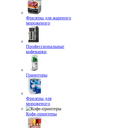
Фризеры для жареного
мороженого
Профессиональные
кофеварки
Граниторы
Фризеры для
мороженого
Кофе-принтеры