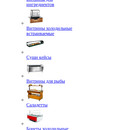
ингредиентов
Витрины холодильные
встраиваемые
Суши кейсы
Витрины для рыбы
Саладетты
Бонеты холодильные