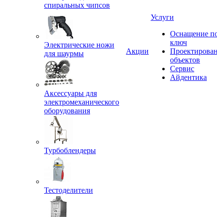
спиральных чипсов
Услуги
Оснащение п
ключ
Электрические ножи
Акции
Проектирова
для шаурмы
объектов
Сервис
Айдентика
Аксессуары для
электромеханического
оборудования
Турбоблендеры
Тестоделители