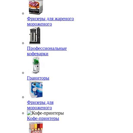
Фризеры для жареного
мороженого
Профессиональные
кофеварки
Граниторы
Фризеры для
мороженого
Кофе-принтеры