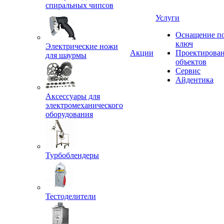
спиральных чипсов
Услуги
Оснащение п
ключ
Электрические ножи
Акции
Проектирова
для шаурмы
объектов
Сервис
Айдентика
Аксессуары для
электромеханического
оборудования
Турбоблендеры
Тестоделители