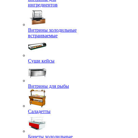
ингредиентов
Витрины холодильные
встраиваемые
Суши кейсы
Витрины для рыбы
Саладетты
Бонеты холодильные