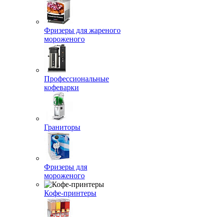
Фризеры для жареного
мороженого
Профессиональные
кофеварки
Граниторы
Фризеры для
мороженого
Кофе-принтеры