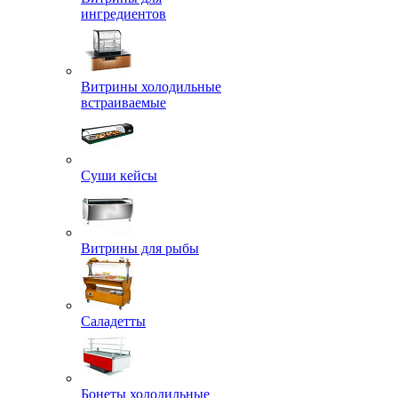
ингредиентов
Витрины холодильные
встраиваемые
Суши кейсы
Витрины для рыбы
Саладетты
Бонеты холодильные