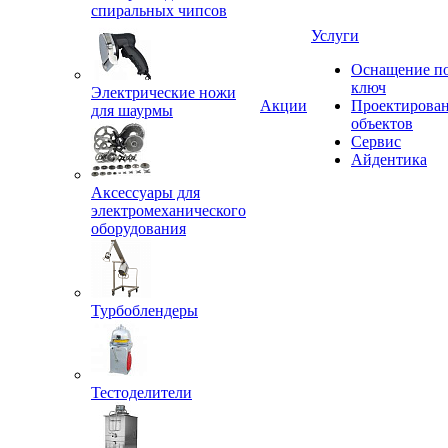
спиральных чипсов
Услуги
Оснащение п
ключ
Электрические ножи
Акции
Проектирова
для шаурмы
объектов
Сервис
Айдентика
Аксессуары для
электромеханического
оборудования
Турбоблендеры
Тестоделители