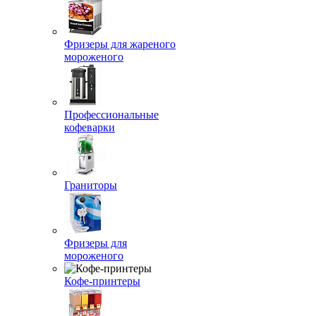
Фризеры для жареного
мороженого
Профессиональные
кофеварки
Граниторы
Фризеры для
мороженого
Кофе-принтеры