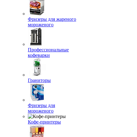
Фризеры для жареного
мороженого
Профессиональные
кофеварки
Граниторы
Фризеры для
мороженого
Кофе-принтеры