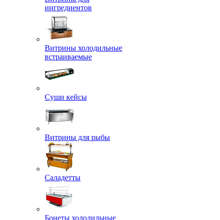
ингредиентов
Витрины холодильные
встраиваемые
Суши кейсы
Витрины для рыбы
Саладетты
Бонеты холодильные