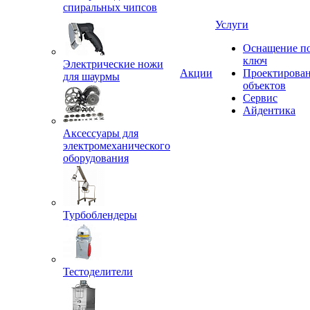
спиральных чипсов
Услуги
Оснащение п
ключ
Электрические ножи
Акции
Проектирова
для шаурмы
объектов
Сервис
Айдентика
Аксессуары для
электромеханического
оборудования
Турбоблендеры
Тестоделители