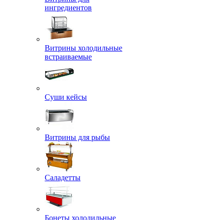
ингредиентов
Витрины холодильные
встраиваемые
Суши кейсы
Витрины для рыбы
Саладетты
Бонеты холодильные