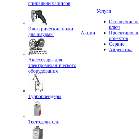
спиральных чипсов
Услуги
Оснащение п
ключ
Электрические ножи
Акции
Проектирова
для шаурмы
объектов
Сервис
Айдентика
Аксессуары для
электромеханического
оборудования
Турбоблендеры
Тестоделители