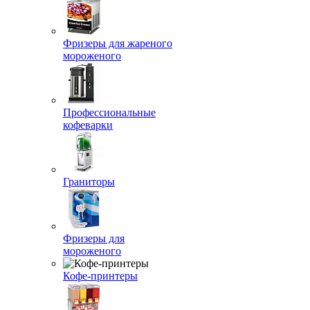
Фризеры для жареного
мороженого
Профессиональные
кофеварки
Граниторы
Фризеры для
мороженого
Кофе-принтеры