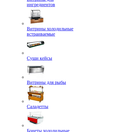
ингредиентов
Витрины холодильные
встраиваемые
Суши кейсы
Витрины для рыбы
Саладетты
Бонеты холодильные