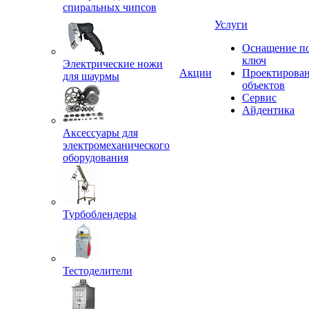
спиральных чипсов
Услуги
Оснащение п
ключ
Электрические ножи
Акции
Проектирова
для шаурмы
объектов
Сервис
Айдентика
Аксессуары для
электромеханического
оборудования
Турбоблендеры
Тестоделители