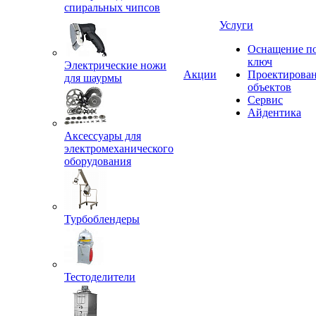
спиральных чипсов
Услуги
Оснащение п
ключ
Электрические ножи
Акции
Проектирова
для шаурмы
объектов
Сервис
Айдентика
Аксессуары для
электромеханического
оборудования
Турбоблендеры
Тестоделители