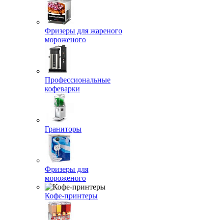
Фризеры для жареного
мороженого
Профессиональные
кофеварки
Граниторы
Фризеры для
мороженого
Кофе-принтеры