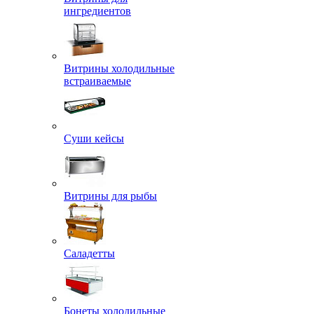
ингредиентов
Витрины холодильные
встраиваемые
Суши кейсы
Витрины для рыбы
Саладетты
Бонеты холодильные