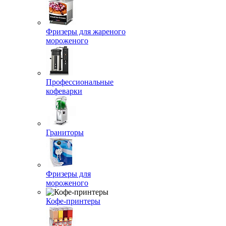
Фризеры для жареного
мороженого
Профессиональные
кофеварки
Граниторы
Фризеры для
мороженого
Кофе-принтеры