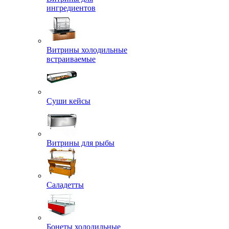
ингредиентов
Витрины холодильные
встраиваемые
Суши кейсы
Витрины для рыбы
Саладетты
Бонеты холодильные