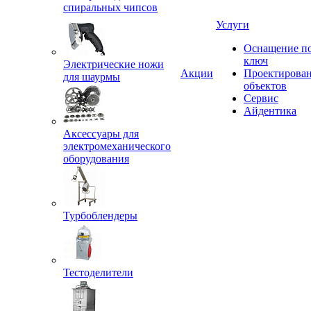
спиральных чипсов
Услуги
Оснащение п
ключ
Электрические ножи
Акции
Проектирова
для шаурмы
объектов
Сервис
Айдентика
Аксессуары для
электромеханического
оборудования
Турбоблендеры
Тестоделители