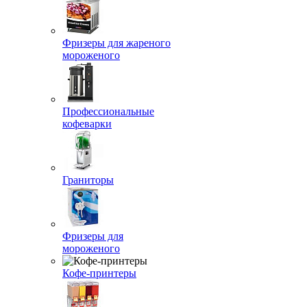
Фризеры для жареного
мороженого
Профессиональные
кофеварки
Граниторы
Фризеры для
мороженого
Кофе-принтеры