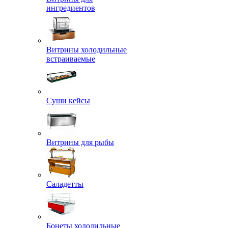
ингредиентов
Витрины холодильные
встраиваемые
Суши кейсы
Витрины для рыбы
Саладетты
Бонеты холодильные