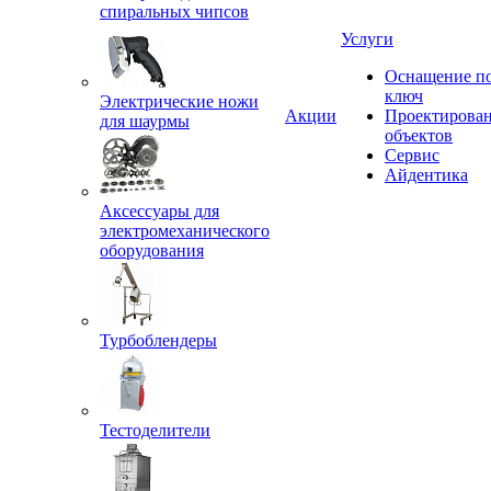
спиральных чипсов
Услуги
Оснащение п
ключ
Электрические ножи
Акции
Проектирова
для шаурмы
объектов
Сервис
Айдентика
Аксессуары для
электромеханического
оборудования
Турбоблендеры
Тестоделители