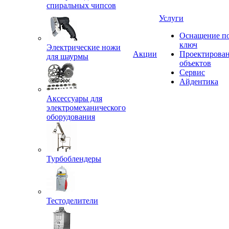
спиральных чипсов
Услуги
Оснащение п
ключ
Электрические ножи
Акции
Проектирова
для шаурмы
объектов
Сервис
Айдентика
Аксессуары для
электромеханического
оборудования
Турбоблендеры
Тестоделители