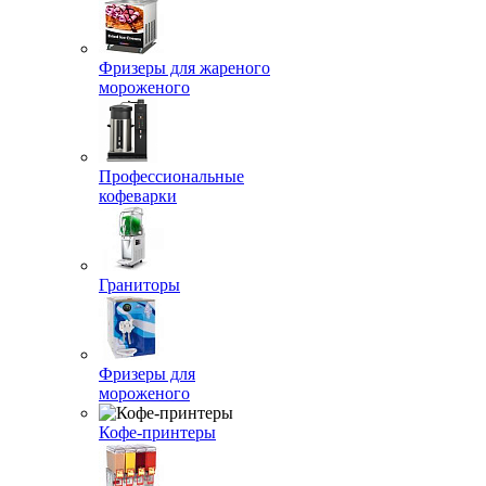
Фризеры для жареного
мороженого
Профессиональные
кофеварки
Граниторы
Фризеры для
мороженого
Кофе-принтеры