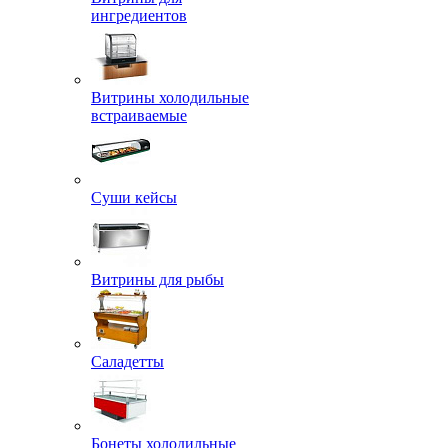
ингредиентов
Витрины холодильные
встраиваемые
Суши кейсы
Витрины для рыбы
Саладетты
Бонеты холодильные