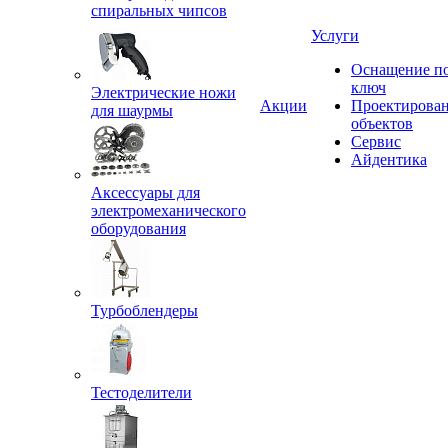
спиральных чипсов
Услуги
Оснащение п
ключ
Электрические ножи
Акции
Проектирова
для шаурмы
объектов
Сервис
Айдентика
Аксессуары для
электромеханического
оборудования
Турбоблендеры
Тестоделители