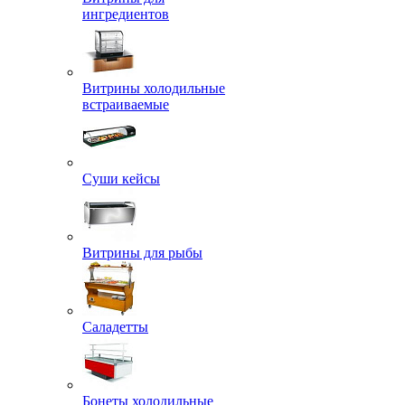
ингредиентов
Витрины холодильные
встраиваемые
Суши кейсы
Витрины для рыбы
Саладетты
Бонеты холодильные