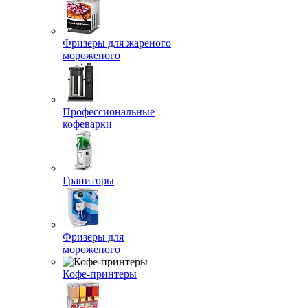
Фризеры для жареного
мороженого
Профессиональные
кофеварки
Граниторы
Фризеры для
мороженого
Кофе-принтеры