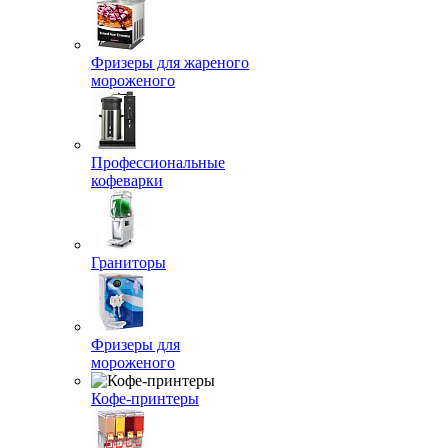
Фризеры для жареного
мороженого
Профессиональные
кофеварки
Граниторы
Фризеры для
мороженого
Кофе-принтеры