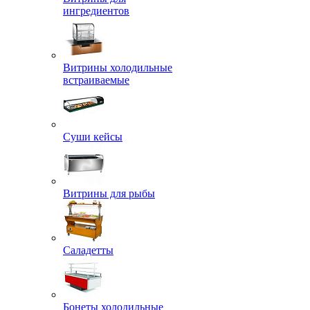
ингредиентов
Витрины холодильные
встраиваемые
Суши кейсы
Витрины для рыбы
Саладетты
Бонеты холодильные