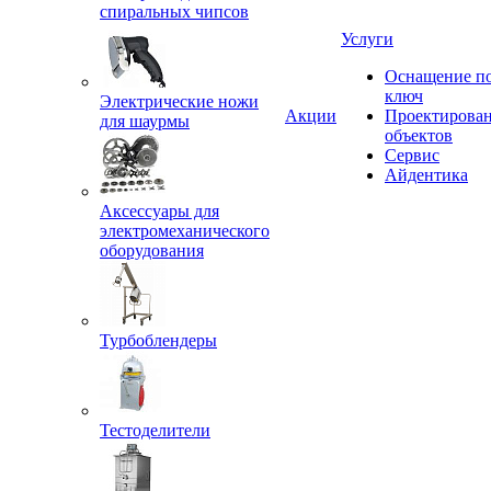
спиральных чипсов
Услуги
Оснащение п
ключ
Электрические ножи
Акции
Проектирова
для шаурмы
объектов
Сервис
Айдентика
Аксессуары для
электромеханического
оборудования
Турбоблендеры
Тестоделители