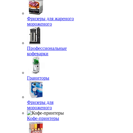
Фризеры для жареного
мороженого
Профессиональные
кофеварки
Граниторы
Фризеры для
мороженого
Кофе-принтеры