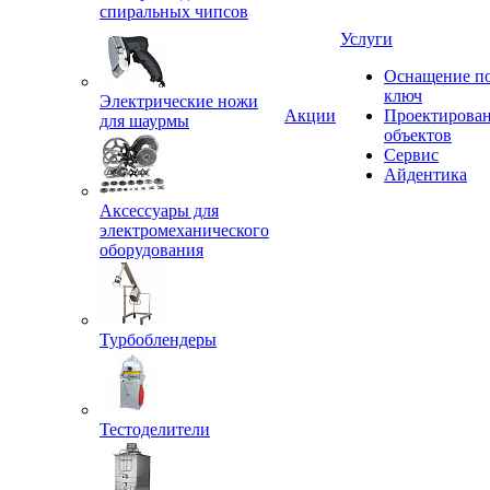
спиральных чипсов
Услуги
Оснащение п
ключ
Электрические ножи
Акции
Проектирова
для шаурмы
объектов
Сервис
Айдентика
Аксессуары для
электромеханического
оборудования
Турбоблендеры
Тестоделители