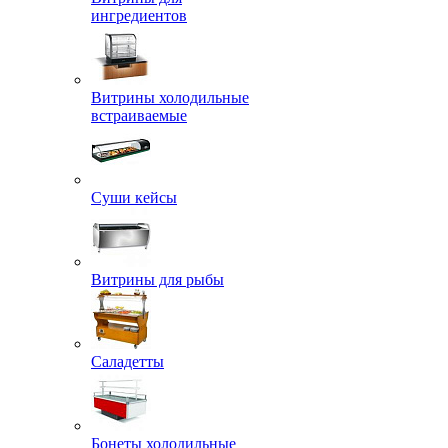
ингредиентов
Витрины холодильные
встраиваемые
Суши кейсы
Витрины для рыбы
Саладетты
Бонеты холодильные