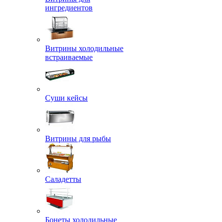
ингредиентов
Витрины холодильные
встраиваемые
Суши кейсы
Витрины для рыбы
Саладетты
Бонеты холодильные