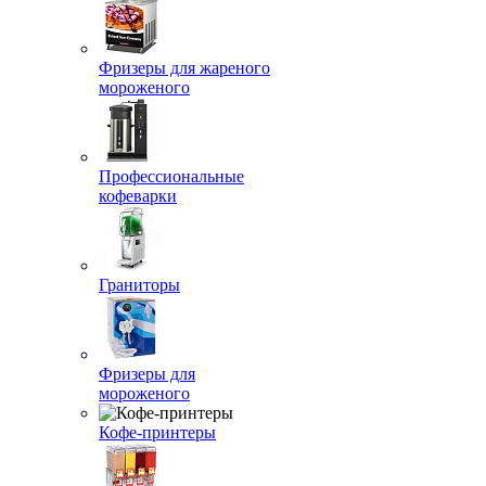
Фризеры для жареного
мороженого
Профессиональные
кофеварки
Граниторы
Фризеры для
мороженого
Кофе-принтеры