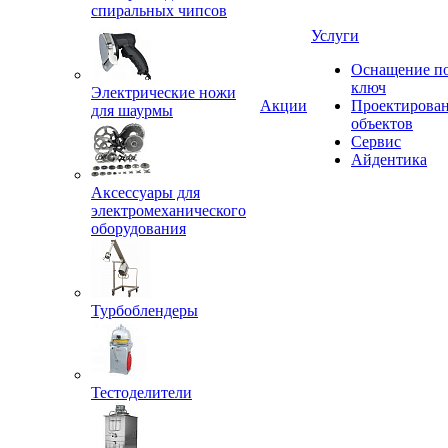
спиральных чипсов
Услуги
Оснащение п
ключ
Электрические ножи
Акции
Проектирова
для шаурмы
объектов
Сервис
Айдентика
Аксессуары для
электромеханического
оборудования
Турбоблендеры
Тестоделители