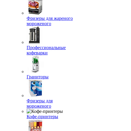
Фризеры для жареного
мороженого
Профессиональные
кофеварки
Граниторы
Фризеры для
мороженого
Кофе-принтеры