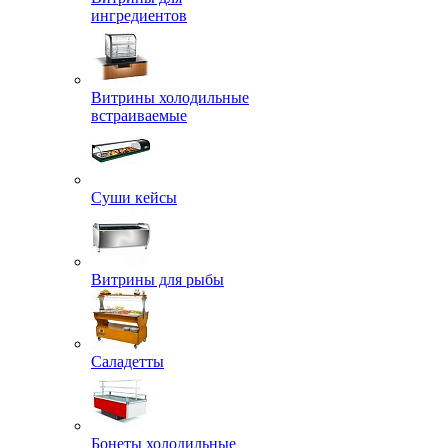
ингредиентов
Витрины холодильные
встраиваемые
Суши кейсы
Витрины для рыбы
Саладетты
Бонеты холодильные