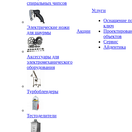
спиральных чипсов
Услуги
Оснащение п
ключ
Электрические ножи
Акции
Проектирова
для шаурмы
объектов
Сервис
Айдентика
Аксессуары для
электромеханического
оборудования
Турбоблендеры
Тестоделители