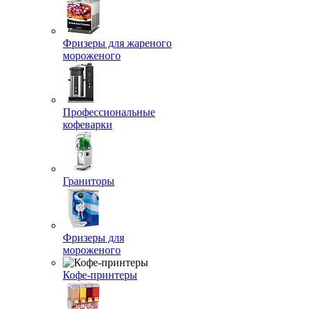
Фризеры для жареного
мороженого
Профессиональные
кофеварки
Граниторы
Фризеры для
мороженого
Кофе-принтеры