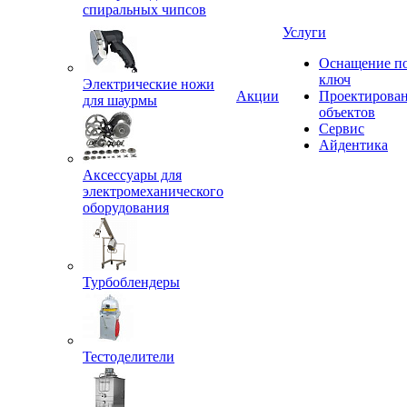
спиральных чипсов
Услуги
Оснащение п
ключ
Электрические ножи
Акции
Проектирова
для шаурмы
объектов
Сервис
Айдентика
Аксессуары для
электромеханического
оборудования
Турбоблендеры
Тестоделители