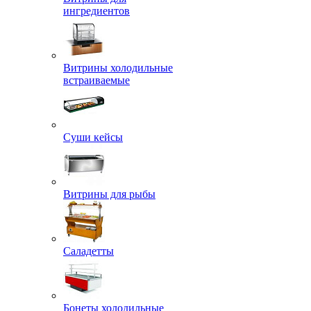
ингредиентов
Витрины холодильные
встраиваемые
Суши кейсы
Витрины для рыбы
Саладетты
Бонеты холодильные