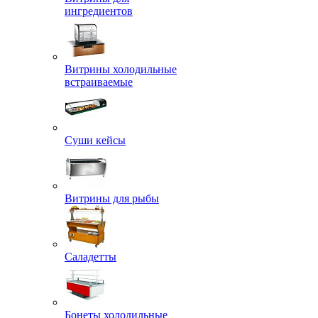
ингредиентов
Витрины холодильные
встраиваемые
Суши кейсы
Витрины для рыбы
Саладетты
Бонеты холодильные