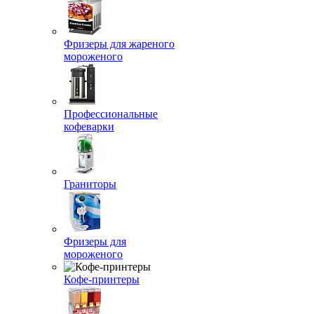
Фризеры для жареного
мороженого
Профессиональные
кофеварки
Граниторы
Фризеры для
мороженого
Кофе-принтеры