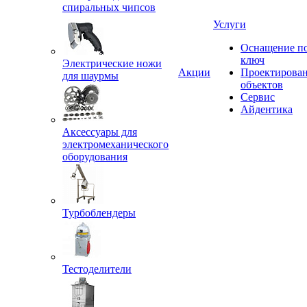
спиральных чипсов
Услуги
Оснащение п
ключ
Электрические ножи
Акции
Проектирова
для шаурмы
объектов
Сервис
Айдентика
Аксессуары для
электромеханического
оборудования
Турбоблендеры
Тестоделители