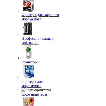
Фризеры для жареного
мороженого
Профессиональные
кофеварки
Граниторы
Фризеры для
мороженого
Кофе-принтеры