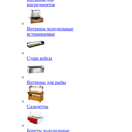
ингредиентов
Витрины холодильные
встраиваемые
Суши кейсы
Витрины для рыбы
Саладетты
Бонеты холодильные