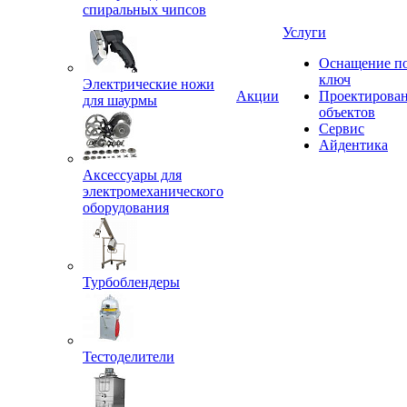
спиральных чипсов
Услуги
Оснащение п
ключ
Электрические ножи
Акции
Проектирова
для шаурмы
объектов
Сервис
Айдентика
Аксессуары для
электромеханического
оборудования
Турбоблендеры
Тестоделители