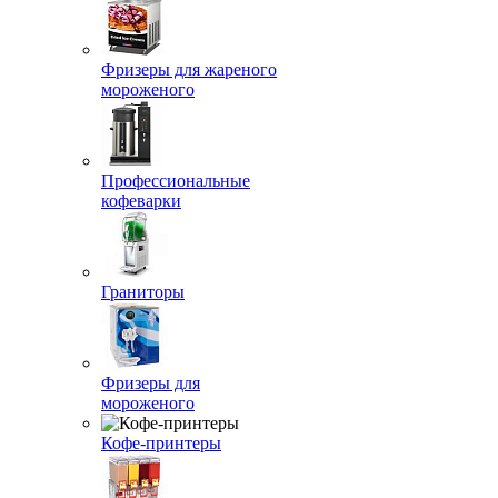
Фризеры для жареного
мороженого
Профессиональные
кофеварки
Граниторы
Фризеры для
мороженого
Кофе-принтеры