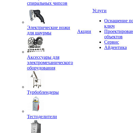
спиральных чипсов
Услуги
Оснащение п
ключ
Электрические ножи
Акции
Проектирова
для шаурмы
объектов
Сервис
Айдентика
Аксессуары для
электромеханического
оборудования
Турбоблендеры
Тестоделители