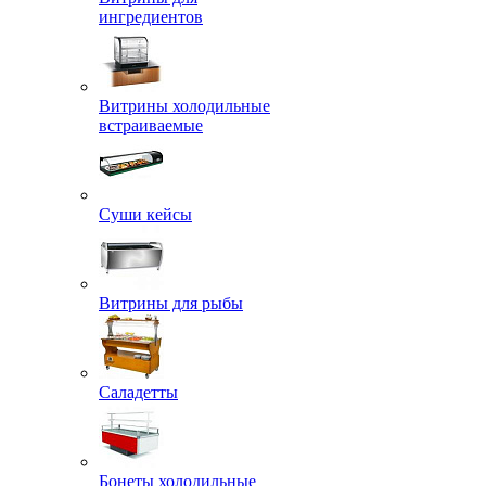
ингредиентов
Витрины холодильные
встраиваемые
Суши кейсы
Витрины для рыбы
Саладетты
Бонеты холодильные