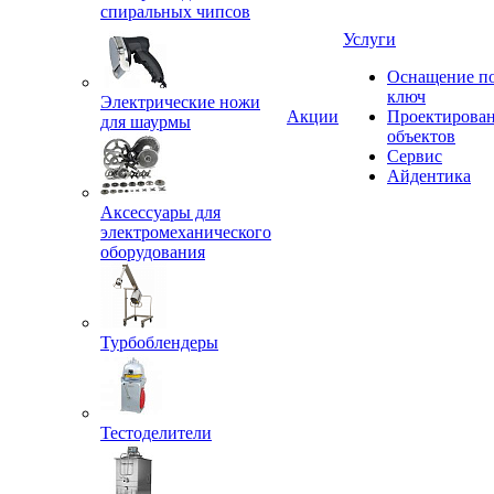
спиральных чипсов
Услуги
Оснащение п
ключ
Электрические ножи
Акции
Проектирова
для шаурмы
объектов
Сервис
Айдентика
Аксессуары для
электромеханического
оборудования
Турбоблендеры
Тестоделители