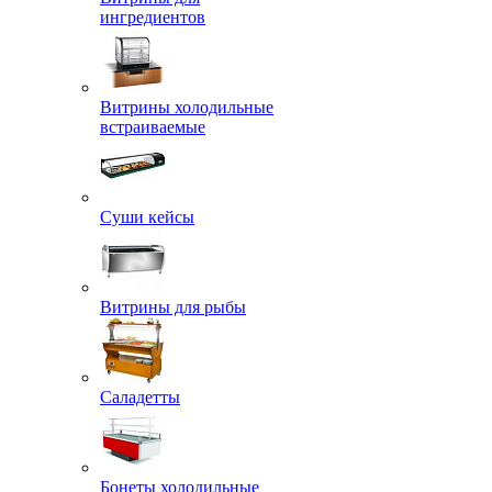
ингредиентов
Витрины холодильные
встраиваемые
Суши кейсы
Витрины для рыбы
Саладетты
Бонеты холодильные