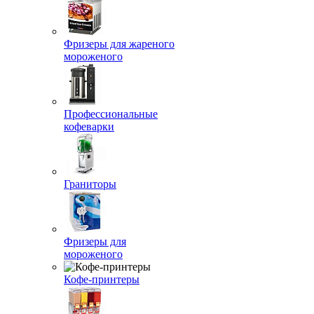
Фризеры для жареного
мороженого
Профессиональные
кофеварки
Граниторы
Фризеры для
мороженого
Кофе-принтеры