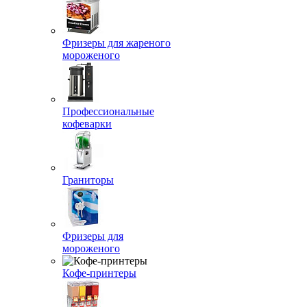
Фризеры для жареного
мороженого
Профессиональные
кофеварки
Граниторы
Фризеры для
мороженого
Кофе-принтеры