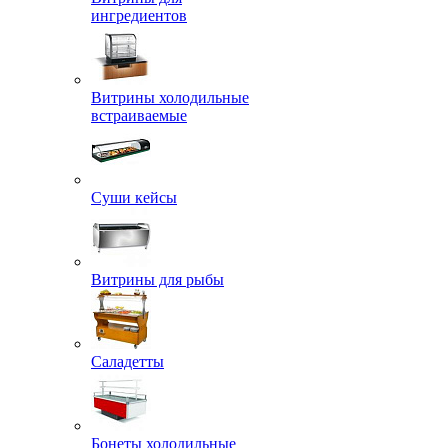
ингредиентов
Витрины холодильные
встраиваемые
Суши кейсы
Витрины для рыбы
Саладетты
Бонеты холодильные