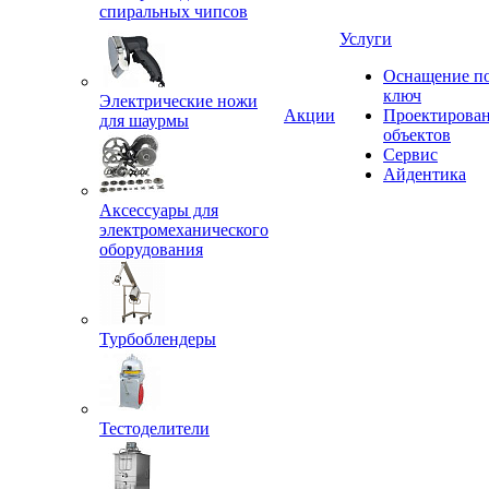
спиральных чипсов
Услуги
Оснащение п
ключ
Электрические ножи
Акции
Проектирова
для шаурмы
объектов
Сервис
Айдентика
Аксессуары для
электромеханического
оборудования
Турбоблендеры
Тестоделители