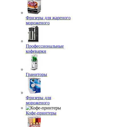
Фризеры для жареного
мороженого
Профессиональные
кофеварки
Граниторы
Фризеры для
мороженого
Кофе-принтеры