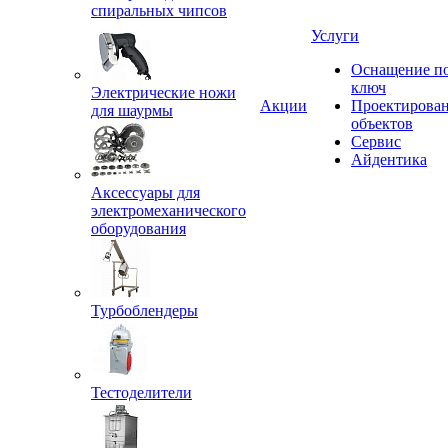
спиральных чипсов
Услуги
Оснащение п
ключ
Электрические ножи
Акции
Проектирова
для шаурмы
объектов
Сервис
Айдентика
Аксессуары для
электромеханического
оборудования
Турбоблендеры
Тестоделители