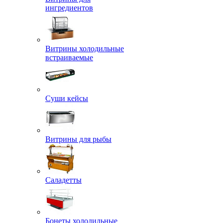
ингредиентов
Витрины холодильные
встраиваемые
Суши кейсы
Витрины для рыбы
Саладетты
Бонеты холодильные