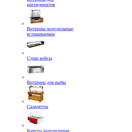
ингредиентов
Витрины холодильные
встраиваемые
Суши кейсы
Витрины для рыбы
Саладетты
Бонеты холодильные