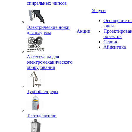
спиральных чипсов
Услуги
Оснащение п
ключ
Электрические ножи
Акции
Проектирова
для шаурмы
объектов
Сервис
Айдентика
Аксессуары для
электромеханического
оборудования
Турбоблендеры
Тестоделители