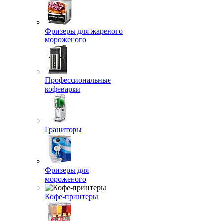
Фризеры для жареного
мороженого
Профессиональные
кофеварки
Граниторы
Фризеры для
мороженого
Кофе-принтеры