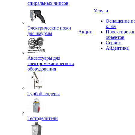
спиральных чипсов
Услуги
Оснащение п
ключ
Электрические ножи
Акции
Проектирова
для шаурмы
объектов
Сервис
Айдентика
Аксессуары для
электромеханического
оборудования
Турбоблендеры
Тестоделители