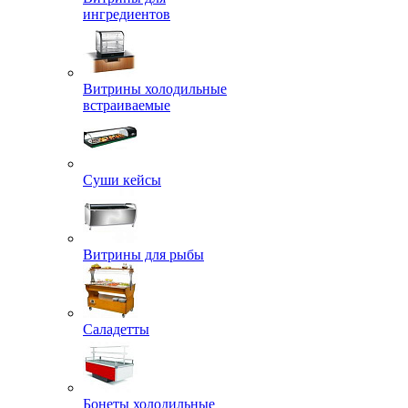
ингредиентов
Витрины холодильные
встраиваемые
Суши кейсы
Витрины для рыбы
Саладетты
Бонеты холодильные