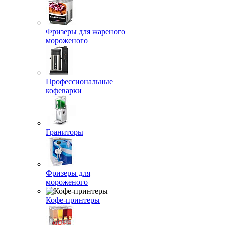
Фризеры для жареного
мороженого
Профессиональные
кофеварки
Граниторы
Фризеры для
мороженого
Кофе-принтеры