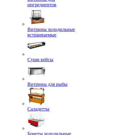
ингредиентов
Витрины холодильные
встраиваемые
Суши кейсы
Витрины для рыбы
Саладетты
Бонеты холодильные