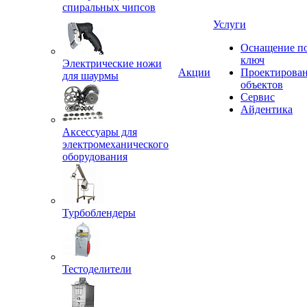
спиральных чипсов
Услуги
Оснащение п
ключ
Электрические ножи
Акции
Проектирова
для шаурмы
объектов
Сервис
Айдентика
Аксессуары для
электромеханического
оборудования
Турбоблендеры
Тестоделители