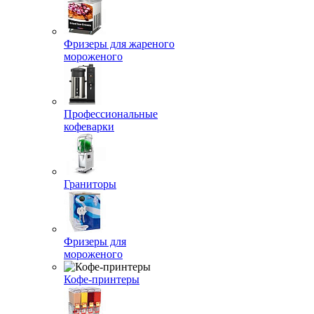
Фризеры для жареного
мороженого
Профессиональные
кофеварки
Граниторы
Фризеры для
мороженого
Кофе-принтеры