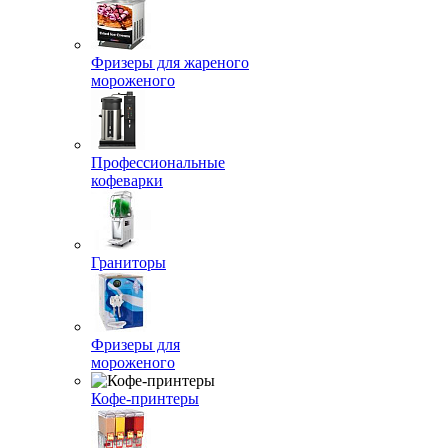
Фризеры для жареного
мороженого
Профессиональные
кофеварки
Граниторы
Фризеры для
мороженого
Кофе-принтеры