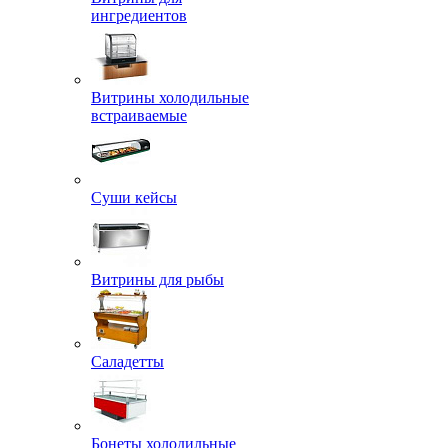
ингредиентов
Витрины холодильные
встраиваемые
Суши кейсы
Витрины для рыбы
Саладетты
Бонеты холодильные