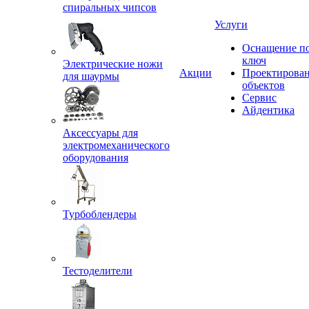
спиральных чипсов
Услуги
Оснащение п
ключ
Электрические ножи
Акции
Проектирова
для шаурмы
объектов
Сервис
Айдентика
Аксессуары для
электромеханического
оборудования
Турбоблендеры
Тестоделители