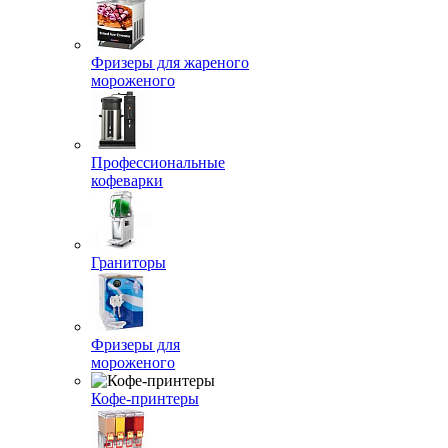
Фризеры для жареного
мороженого
Профессиональные
кофеварки
Граниторы
Фризеры для
мороженого
Кофе-принтеры