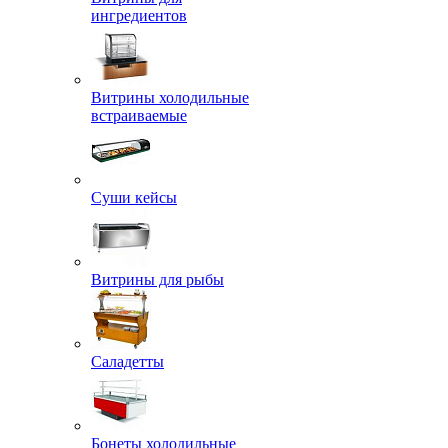
ингредиентов
Витрины холодильные
встраиваемые
Суши кейсы
Витрины для рыбы
Саладетты
Бонеты холодильные