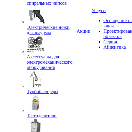
спиральных чипсов
Услуги
Оснащение п
ключ
Электрические ножи
Акции
Проектирова
для шаурмы
объектов
Сервис
Айдентика
Аксессуары для
электромеханического
оборудования
Турбоблендеры
Тестоделители