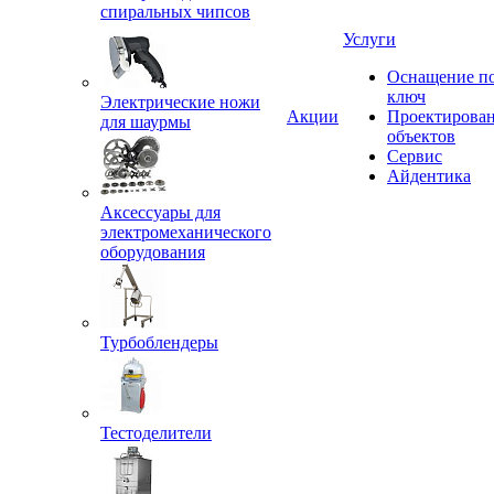
спиральных чипсов
Услуги
Оснащение п
ключ
Электрические ножи
Акции
Проектирова
для шаурмы
объектов
Сервис
Айдентика
Аксессуары для
электромеханического
оборудования
Турбоблендеры
Тестоделители