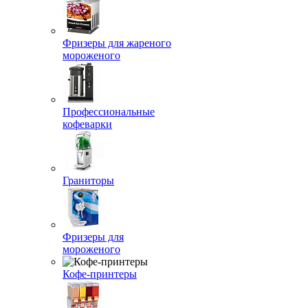
Фризеры для жареного
мороженого
Профессиональные
кофеварки
Граниторы
Фризеры для
мороженого
Кофе-принтеры