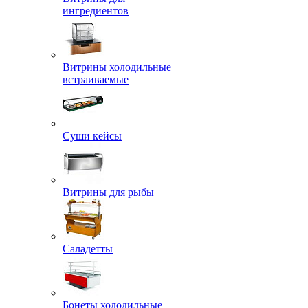
ингредиентов
Витрины холодильные
встраиваемые
Суши кейсы
Витрины для рыбы
Саладетты
Бонеты холодильные