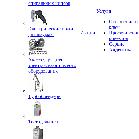
спиральных чипсов
Услуги
Оснащение п
ключ
Электрические ножи
Акции
Проектирова
для шаурмы
объектов
Сервис
Айдентика
Аксессуары для
электромеханического
оборудования
Турбоблендеры
Тестоделители