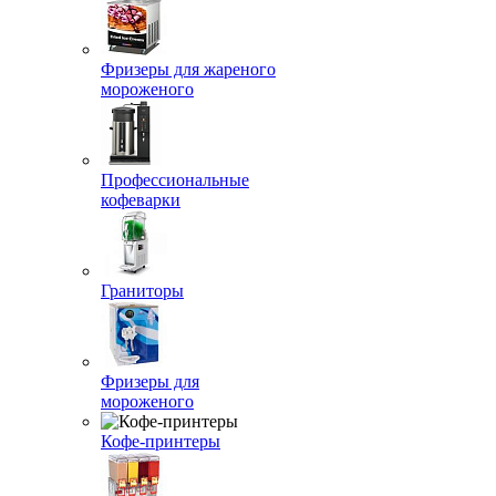
Фризеры для жареного
мороженого
Профессиональные
кофеварки
Граниторы
Фризеры для
мороженого
Кофе-принтеры