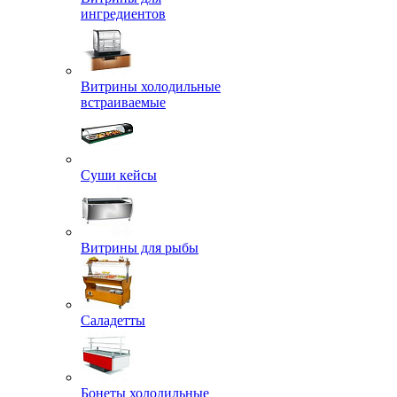
ингредиентов
Витрины холодильные
встраиваемые
Суши кейсы
Витрины для рыбы
Саладетты
Бонеты холодильные