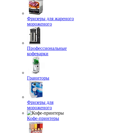
Фризеры для жареного
мороженого
Профессиональные
кофеварки
Граниторы
Фризеры для
мороженого
Кофе-принтеры