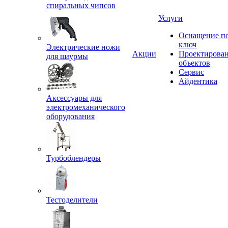
спиральных чипсов
Услуги
Оснащение п
ключ
Электрические ножи
Акции
Проектирова
для шаурмы
объектов
Сервис
Айдентика
Аксессуары для
электромеханического
оборудования
Турбоблендеры
Тестоделители