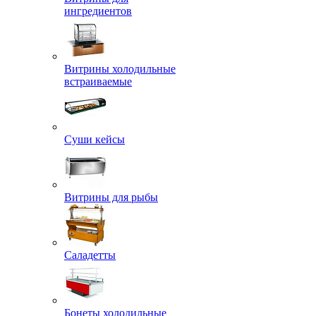
ингредиентов
Витрины холодильные
встраиваемые
Суши кейсы
Витрины для рыбы
Саладетты
Бонеты холодильные