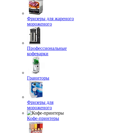
Фризеры для жареного
мороженого
Профессиональные
кофеварки
Граниторы
Фризеры для
мороженого
Кофе-принтеры