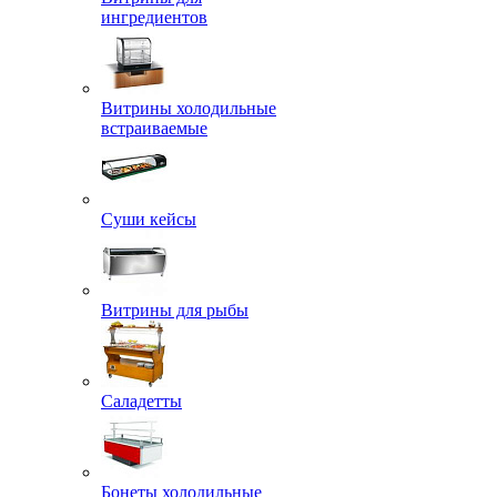
ингредиентов
Витрины холодильные
встраиваемые
Суши кейсы
Витрины для рыбы
Саладетты
Бонеты холодильные