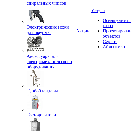
спиральных чипсов
Услуги
Оснащение п
ключ
Электрические ножи
Акции
Проектирова
для шаурмы
объектов
Сервис
Айдентика
Аксессуары для
электромеханического
оборудования
Турбоблендеры
Тестоделители