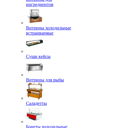
ингредиентов
Витрины холодильные
встраиваемые
Суши кейсы
Витрины для рыбы
Саладетты
Бонеты холодильные