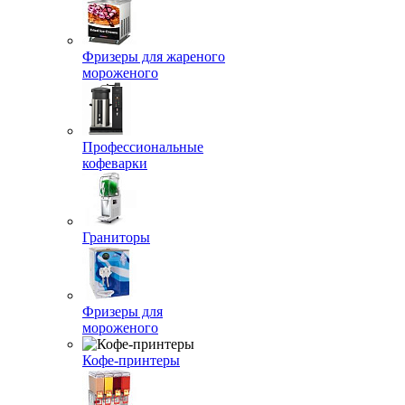
Фризеры для жареного
мороженого
Профессиональные
кофеварки
Граниторы
Фризеры для
мороженого
Кофе-принтеры