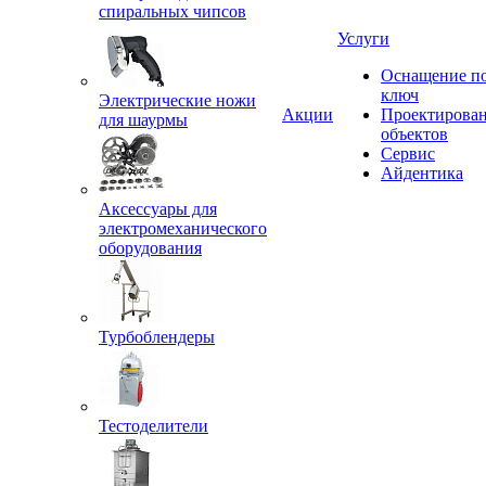
спиральных чипсов
Услуги
Оснащение п
ключ
Электрические ножи
Акции
Проектирова
для шаурмы
объектов
Сервис
Айдентика
Аксессуары для
электромеханического
оборудования
Турбоблендеры
Тестоделители