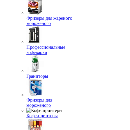
Фризеры для жареного
мороженого
Профессиональные
кофеварки
Граниторы
Фризеры для
мороженого
Кофе-принтеры