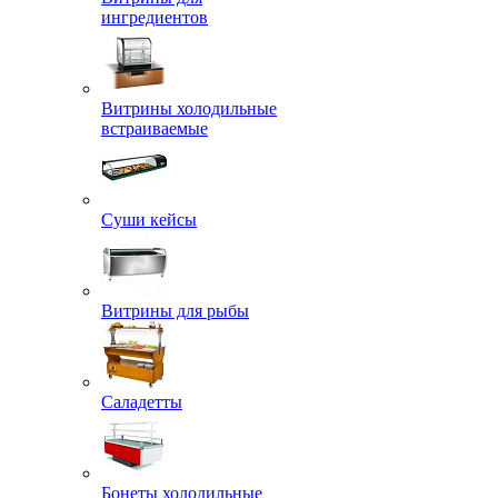
ингредиентов
Витрины холодильные
встраиваемые
Суши кейсы
Витрины для рыбы
Саладетты
Бонеты холодильные