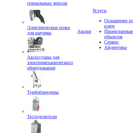
спиральных чипсов
Услуги
Оснащение п
ключ
Электрические ножи
Акции
Проектирова
для шаурмы
объектов
Сервис
Айдентика
Аксессуары для
электромеханического
оборудования
Турбоблендеры
Тестоделители