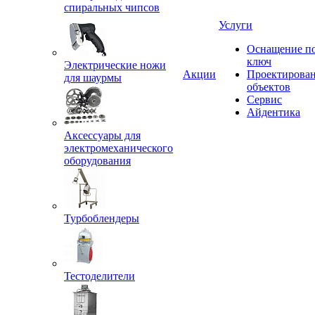
спиральных чипсов
Услуги
Оснащение п
ключ
Электрические ножи
Акции
Проектирова
для шаурмы
объектов
Сервис
Айдентика
Аксессуары для
электромеханического
оборудования
Турбоблендеры
Тестоделители