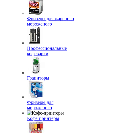
Фризеры для жареного
мороженого
Профессиональные
кофеварки
Граниторы
Фризеры для
мороженого
Кофе-принтеры