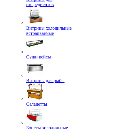
ингредиентов
Витрины холодильные
встраиваемые
Суши кейсы
Витрины для рыбы
Саладетты
Бонеты холодильные